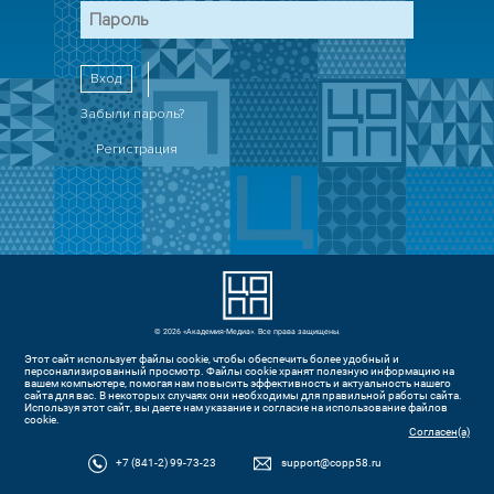
Вход
Забыли пароль?
Регистрация
© 2026 «Академия-Медиа». Все права защищены.
Этот сайт использует файлы cookie, чтобы обеспечить более удобный и
персонализированный просмотр. Файлы cookie хранят полезную информацию на
вашем компьютере, помогая нам повысить эффективность и актуальность нашего
сайта для вас. В некоторых случаях они необходимы для правильной работы сайта.
Используя этот сайт, вы даете нам указание и согласие на использование файлов
cookie.
Согласен(а)
+7 (841-2) 99-73-23
support@copp58.ru